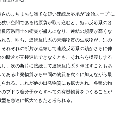
さのまちまちな雑多な短い連続反応系が“原始スープ”に
た狭い空間である始原袋が取り込むと、短い反応系の各
続反応系同士の衝突が盛んになり、連結の頻度が高くな
られる。即ち、連続反応系の末端物質の生成物が、別の
、それぞれの断片が連結して連続反応系の鎖がさらに伸
つの断片が直接連結できなくとも、それらを橋渡しする
生し、次の断片に接続して連続反応系を伸ばすこともあ
してある出発物質から中間の物質を次々に加えながら最
えられる。これが他の出発物質にも拡大され、各種の物
一のブドウ糖分子からすべての有機物質をつくることが
原型を急速に拡大できたと考られる。