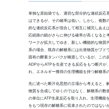
単独な原始袋でも、適切な部分的な連続反応
はできるが、その確率は低い。しかし、複数
的な連続反応系が混合して相互に補完しあえ
応経路の鎖がさらに伸びる確率が高くなると
ワークが拡大してゆき、新しい機能的な物質
系の場合、既存の解糖系には出発物質がブドウ
固有の酵素タンパクが橋渡しているが、この
ADPからATPを生産できる反応をもつ断片
れ、エネルギー獲得の生理機能を持つ解糖系
先に述べた断片化思想の立場から考えると、
物質を合成してゆくのではなく、解糖系の数
の単位にATP生産反応を取り入れ、生理機能
をもつ現存の解糖系に収束されたのではない