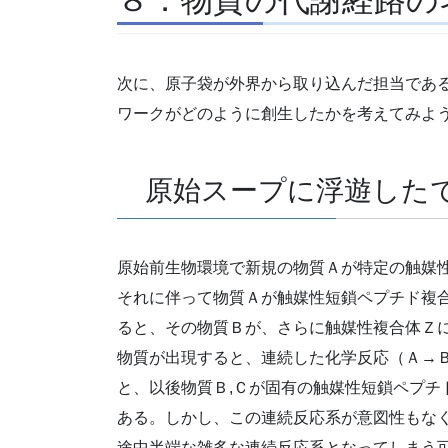
次に、原子袋が外界から取り込んだ担当であ
ワークがどのように創生したかを考えてみよ
原始スープに浮遊したで
原始前生物環境で新規の物質Ａが特定の触媒
それに伴って物質Ａが触媒性短鎖ペプチド複
ると、その物質Ｂが、さらに触媒性複合体Ｚ
物質が出現すると、連続した化学反応（Ａ→
と、以後物質Ｂ,Ｃが固有の触媒性短鎖ペプチド
ある。しかし、この連続反応系が意図性もな
途中半端な雑多な連続反応系となってしまう