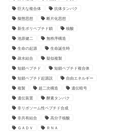
巨大な複合体
抗体タンパク
擬態思想
断片化思想
新生ポリペプチド鎖
核酸
池原健二
無秩序構造
生命の起源
生命誕生時
疎水結合
疑似複製
短鎖ペプチド
短鎖ペプチド複合体
短鎖ペプチド起源説
自由エネルギー
複製
超二次構造
遺伝暗号
遺伝装置
酵素タンパク
非リボソーム性ペプチド合成
非共有結合
高分子核酸
ＧＡＤＶ
ＲＮＡ