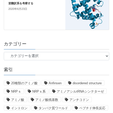
逆翻訳系を考察する
2020年6月23日
カテゴリー
カ
テ
ゴ
索引
リ
ー
20種類のアミノ酸
Anfinsen
disordered structure
NRPｓ
NRPｓ系
アミノアシルtRNAシンテターゼ
アミノ酸
アミノ酸残基数
アンチコドン
イントロン
タンパク質ワールド
ペプチド伸長反応