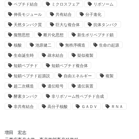
ペプチド結合
ミクロスフェア
リボソーム
伸長モジュール
共有結合
分子進化
天然タンパク質
巨大な複合体
抗体タンパク
擬態思想
断片化思想
新生ポリペプチド鎖
核酸
池原健二
無秩序構造
生命の起源
生命誕生時
疎水結合
疑似複製
短鎖ペプチド
短鎖ペプチド複合体
短鎖ペプチド起源説
自由エネルギー
複製
超二次構造
遺伝暗号
遺伝装置
酵素タンパク
非リボソーム性ペプチド合成
非共有結合
高分子核酸
ＧＡＤＶ
ＲＮＡ
増田 宏志