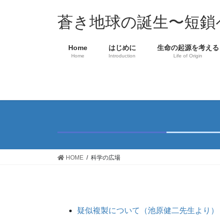
コ
ナ
ン
ビ
蒼き地球の誕生〜短鎖
テ
ゲ
ン
ー
Home
はじめに
生命の起源を考える
ツ
シ
Home
Introduction
Life of Origin
へ
ョ
ス
ン
キ
に
ッ
移
プ
動
HOME
科学の広場
疑似複製について（池原健二先生より）