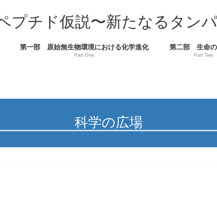
ペプチド仮説〜新たなるタン
第一部 原始無生物環境における化学進化
第二部 生命
Part One
Part Two
科学の広場