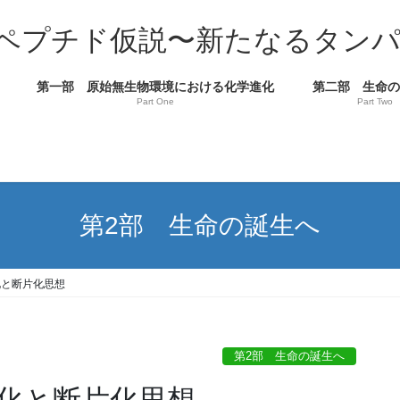
ペプチド仮説〜新たなるタン
第一部 原始無生物環境における化学進化
第二部 生命
Part One
Part Two
第2部 生命の誕生へ
化と断片化思想
第2部 生命の誕生へ
織化と断片化思想