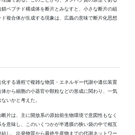
短鎖ペプチド構成体を断片とみなすと、小さな断片の組
チド複合体が生成する現象は、広義の意味で断片化思想
。
化する過程で複雑な物質・エネルギー代謝や遺伝装置
造体から細胞の小器官や顆粒などの形成に関わり、一気
はないかと考えた。
断片は、主に開放系の原始前生物環境で意図性もなく
系を意味し、このいくつかが半透膜の狭い袋の中で相互
連結し、出発物質から最終生産物までの代謝ネットワー