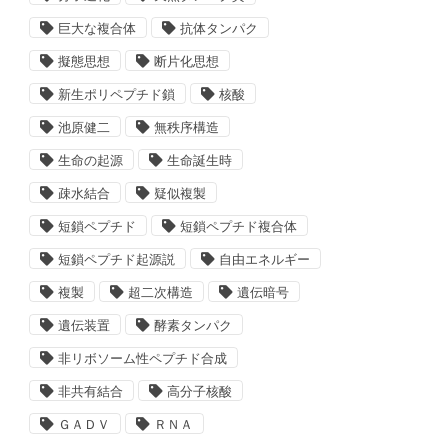
巨大な複合体
抗体タンパク
擬態思想
断片化思想
新生ポリペプチド鎖
核酸
池原健二
無秩序構造
生命の起源
生命誕生時
疎水結合
疑似複製
短鎖ペプチド
短鎖ペプチド複合体
短鎖ペプチド起源説
自由エネルギー
複製
超二次構造
遺伝暗号
遺伝装置
酵素タンパク
非リボソーム性ペプチド合成
非共有結合
高分子核酸
ＧＡＤＶ
ＲＮＡ