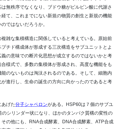
応は無秩序でなくなり、ブドウ糖がピルビン酸に代謝さ
を経て、これまでにない新規の物質の創生と新規の機能
いのではないだろうか。
複雑な集積構造に関係していると考えている。原始前
ペプチド構成体が形成する三次構造をサブユニットとよ
広義の意味での断片化思想が成立するのではないかと考
結合様式で、多数の集積体が形成され、高度な機能をも
機能のないものは淘汰されるのである。そして、細胞内
化が進行し、生命の誕生の方向に向かったのであると考
にあげた
分子シャペロン
がある。HSP60は７個のサブユ
筒のシリンダー状になり、ほかのタンパク質構の変性の
その他にも、RNA合成酵素、DNA合成酵素、ATP合成