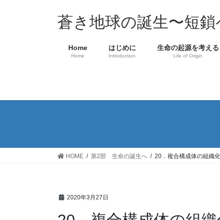
コ
ナ
ン
ビ
蒼き地球の誕生〜短鎖
テ
ゲ
ン
ー
Home
はじめに
生命の起源を考える
ツ
シ
Home
Introduction
Life of Origin
へ
ョ
ス
ン
キ
に
ッ
移
プ
動
HOME
第2部 生命の誕生へ
20．複合構成体の組織
2020年3月27日
20．複合構成体の組