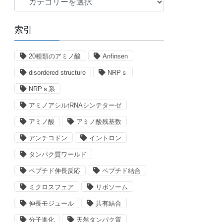
テ
ゴ
索引
リ
ー
20種類のアミノ酸
Anfinsen
disordered structure
NRPｓ
NRPｓ系
アミノアシルtRNAシンテターゼ
アミノ酸
アミノ酸残基数
アンチコドン
イントロン
タンパク質ワールド
ペプチド伸長反応
ペプチド結合
ミクロスフェア
リボソーム
伸長モジュール
共有結合
分子進化
天然タンパク質