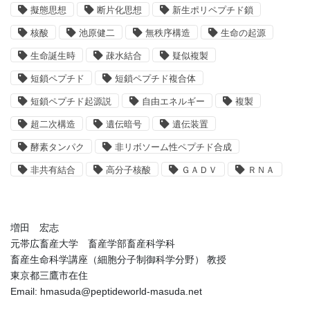
擬態思想
断片化思想
新生ポリペプチド鎖
核酸
池原健二
無秩序構造
生命の起源
生命誕生時
疎水結合
疑似複製
短鎖ペプチド
短鎖ペプチド複合体
短鎖ペプチド起源説
自由エネルギー
複製
超二次構造
遺伝暗号
遺伝装置
酵素タンパク
非リボソーム性ペプチド合成
非共有結合
高分子核酸
ＧＡＤＶ
ＲＮＡ
増田 宏志
元帯広畜産大学 畜産学部畜産科学科
畜産生命科学講座（細胞分子制御科学分野） 教授
東京都三鷹市在住
Email: hmasuda@peptideworld-masuda.net