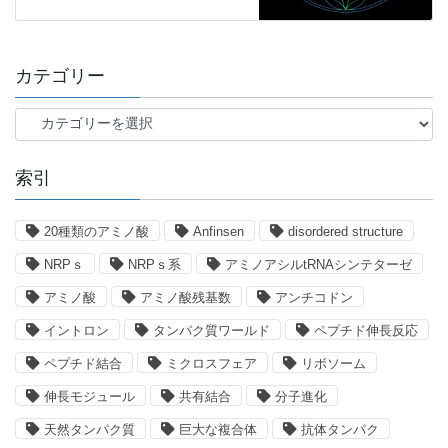
カテゴリー
カ
テ
ゴ
索引
リ
ー
20種類のアミノ酸
Anfinsen
disordered structure
NRPｓ
NRPｓ系
アミノアシルtRNAシンテターゼ
アミノ酸
アミノ酸残基数
アンチコドン
イントロン
タンパク質ワールド
ペプチド伸長反応
ペプチド結合
ミクロスフェア
リボソーム
伸長モジュール
共有結合
分子進化
天然タンパク質
巨大な複合体
抗体タンパク