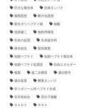
巨大な複合体
抗体タンパク
擬態思想
断片化思想
新生ポリペプチド鎖
核酸
池原健二
無秩序構造
生命の起源
生命誕生時
疎水結合
疑似複製
短鎖ペプチド
短鎖ペプチド複合体
短鎖ペプチド起源説
自由エネルギー
複製
超二次構造
遺伝暗号
遺伝装置
酵素タンパク
非リボソーム性ペプチド合成
非共有結合
高分子核酸
ＧＡＤＶ
ＲＮＡ