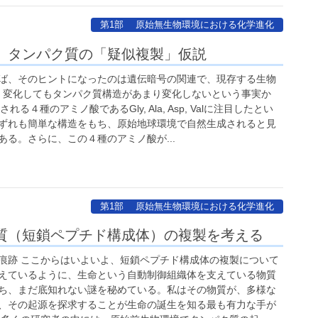
第1部 原始無生物環境における化学進化
V］タンパク質の「疑似複製」仮説
ば、そのヒントになったのは遺伝暗号の関連で、現存する生物
く変化してもタンパク質構造があまり変化しないという事実か
る４種のアミノ酸であるGly, Ala, Asp, Valに注目したとい
ずれも簡単な構造をもち、原始地球環境で自然生成されると見
る。さらに、この４種のアミノ酸が...
第1部 原始無生物環境における化学進化
物質（短鎖ペプチド構成体）の複製を考える
跡 ここからはいよいよ、短鎖ペプチド構成体の複製について
えているように、生命という自動制御組織体を支えている物質
ち、まだ底知れない謎を秘めている。私はその物質が、多様な
、その起源を探求することが生命の誕生を知る最も有力な手が