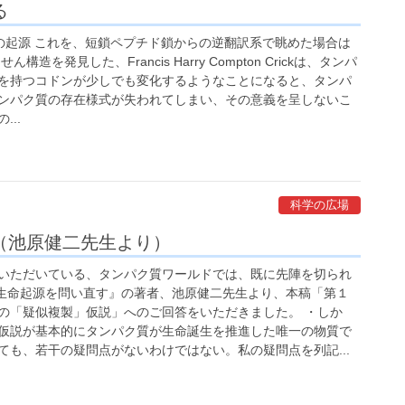
る
n systemの起源 これを、短鎖ペプチド鎖からの逆翻訳系で眺めた場合は
造を発見した、Francis Harry Compton Crickは、タンパ
を持つコドンが少しでも変化するようなことになると、タンパ
ンパク質の存在様式が失われてしまい、その意義を呈しないこ
..
科学の広場
（池原健二先生より）
いただいている、タンパク質ワールドでは、既に先陣を切られ
 生命起源を問い直す』の著者、池原健二先生より、本稿「第１
の「疑似複製」仮説」へのご回答をいただきました。 ・しか
仮説が基本的にタンパク質が生命誕生を推進した唯一の物質で
ても、若干の疑問点がないわけではない。私の疑問点を列記...