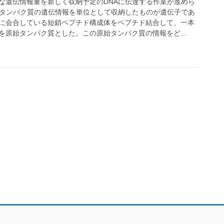
な遺伝情報量を新しく収納予定のDNAに伝達する作業が進めら
にタンパク質の遺伝情報を単位として収納したものが遺伝子であ
に会合している短鎖ペプチド構成体をペプチド結合して、一本
を原始タンパク質とした。この原始タンパク質の情報をど...