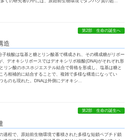
多くの研究者の中には、原始前生物環境でタンパク質の起...
第2部 生命の誕生へ
構造
分子核酸は塩基と糖とリン酸基で構成され、その構成糖がリボー
)が、デオキシリボースではデオキシリボ核酸(DNA)がそれぞれ形
スとリン酸のホスホジエステル結合で骨格を形成し、塩基は糖と
ころ相補的に結合することで、複雑で多様な構造になってい
ものも現れた。DNAは外側にデオキシ...
第2部 生命の誕生へ
達
の過程で、原始前生物環境で蓄積された多様な短鎖ペプチド鎖