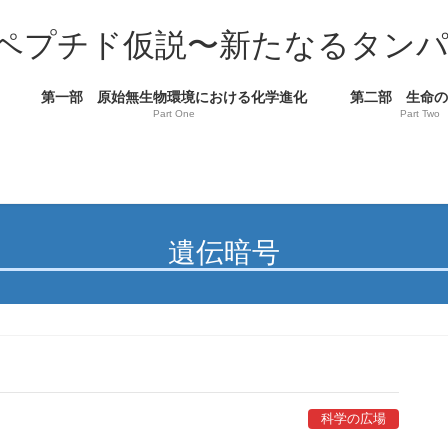
ペプチド仮説〜新たなるタン
第一部 原始無生物環境における化学進化
第二部 生命
Part One
Part Two
遺伝暗号
科学の広場