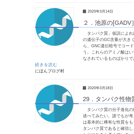
2020年3月14日
２．池原の[GAD
タンパク質」仮説によれ
の遺伝子のGC含量が大き
ら、GNC遺伝暗号でコードされ
う。これらのアミノ酸はい
なされているものばかりであ
続きを読む
にほんブログ村
2020年3月18日
29．タンパク性
タンパク質の分子進化の痕
述べてみたい。誰でもが考
は基本的に稀有な性質をも
タンパク質であると確信し