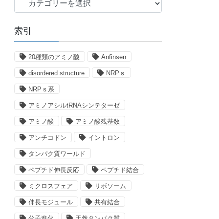
テ
ゴ
索引
リ
ー
20種類のアミノ酸
Anfinsen
disordered structure
NRPｓ
NRPｓ系
アミノアシルtRNAシンテターゼ
アミノ酸
アミノ酸残基数
アンチコドン
イントロン
タンパク質ワールド
ペプチド伸長反応
ペプチド結合
ミクロスフェア
リボソーム
伸長モジュール
共有結合
分子進化
天然タンパク質