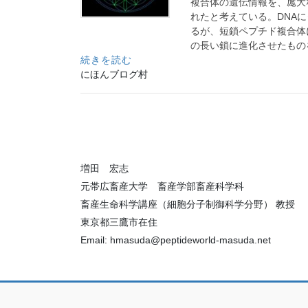
複合体の遺伝情報を、厖大
れたと考えている。DNA
るが、短鎖ペプチド複合体
の長い鎖に進化させたもの
続きを読む
にほんブログ村
増田 宏志
元帯広畜産大学 畜産学部畜産科学科
畜産生命科学講座（細胞分子制御科学分野） 教授
東京都三鷹市在住
Email: hmasuda@peptideworld-masuda.net