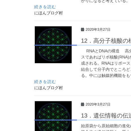
かりになると考えている。 
続きを読む
にほんブログ村
2020年3月27日
12．高分子核酸の
RNAとDNAの構造 高
スであればリボ核酸(RNA
成される。RNAはリボー
結合して分子内でところど
る。中には触媒的機能をもつ
続きを読む
にほんブログ村
2020年3月27日
13．遺伝情報の伝
始原袋から原始細胞の進化