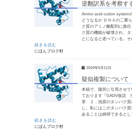
逆翻訳系を考察す
Amino acid-codo
どうなるか ＤＮＡの二重らせん構
ク質のアミノ酸配列に責任
ク質の機能が破壊され、タ
とになると述べている。その.
続きを読む
にほんブログ村
2020年5月11日
疑似複製について
本稿で、随所に引用させて
ております『GADV仮説
章 ２．池原のタンパク質
し、私にはこのタンパク質
あることは納得できるとし
続きを読む
にほんブログ村