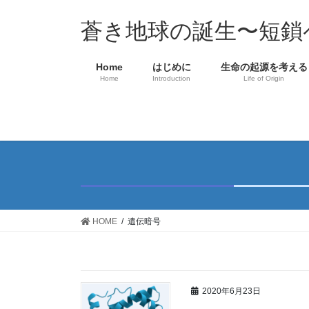
コ
ナ
ン
ビ
蒼き地球の誕生〜短鎖
テ
ゲ
ン
ー
Home
はじめに
生命の起源を考える
ツ
シ
Home
Introduction
Life of Origin
へ
ョ
ス
ン
キ
に
ッ
移
プ
動
HOME
遺伝暗号
2020年6月23日