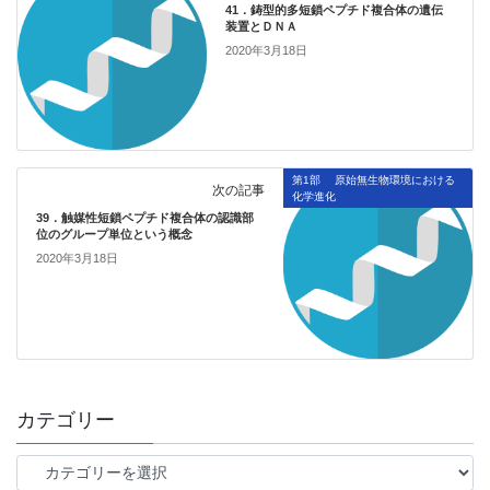
41．鋳型的多短鎖ペプチド複合体の遺伝
装置とＤＮＡ
2020年3月18日
第1部 原始無生物環境における
次の記事
化学進化
39．触媒性短鎖ペプチド複合体の認識部
位のグループ単位という概念
2020年3月18日
カテゴリー
カ
テ