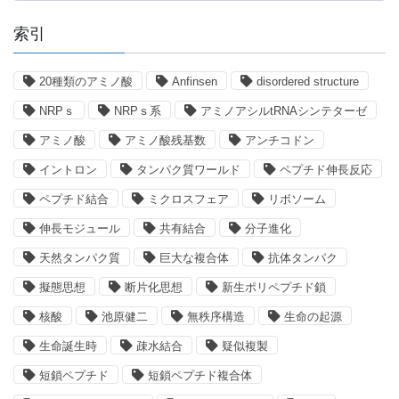
ゴ
索引
リ
ー
20種類のアミノ酸
Anfinsen
disordered structure
NRPｓ
NRPｓ系
アミノアシルtRNAシンテターゼ
アミノ酸
アミノ酸残基数
アンチコドン
イントロン
タンパク質ワールド
ペプチド伸長反応
ペプチド結合
ミクロスフェア
リボソーム
伸長モジュール
共有結合
分子進化
天然タンパク質
巨大な複合体
抗体タンパク
擬態思想
断片化思想
新生ポリペプチド鎖
核酸
池原健二
無秩序構造
生命の起源
生命誕生時
疎水結合
疑似複製
短鎖ペプチド
短鎖ペプチド複合体