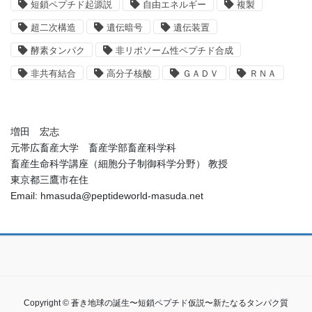
短鎖ペプチド起源説
自由エネルギー
複製
超二次構造
遺伝暗号
遺伝装置
酵素タンパク
非リボソーム性ペプチド合成
非共有結合
高分子核酸
ＧＡＤＶ
ＲＮＡ
増田 宏志
元帯広畜産大学 畜産学部畜産科学科
畜産生命科学講座（細胞分子制御科学分野） 教授
東京都三鷹市在住
Email: hmasuda@peptideworld-masuda.net
Copyright © 蒼き地球の誕生〜短鎖ペプチド仮説〜新たなるタンパク質