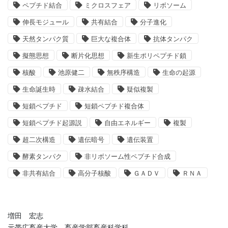
ペプチド結合
ミクロスフェア
リボソーム
伸長モジュール
共有結合
分子進化
天然タンパク質
巨大な複合体
抗体タンパク
擬態思想
断片化思想
新生ポリペプチド鎖
核酸
池原健二
無秩序構造
生命の起源
生命誕生時
疎水結合
疑似複製
短鎖ペプチド
短鎖ペプチド複合体
短鎖ペプチド起源説
自由エネルギー
複製
超二次構造
遺伝暗号
遺伝装置
酵素タンパク
非リボソーム性ペプチド合成
非共有結合
高分子核酸
ＧＡＤＶ
ＲＮＡ
増田 宏志
元帯広畜産大学 畜産学部畜産科学科