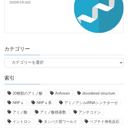
2020年3月18日
カテゴリー
カ
テ
ゴ
索引
リ
ー
20種類のアミノ酸
Anfinsen
disordered structure
NRPｓ
NRPｓ系
アミノアシルtRNAシンテターゼ
アミノ酸
アミノ酸残基数
アンチコドン
イントロン
タンパク質ワールド
ペプチド伸長反応