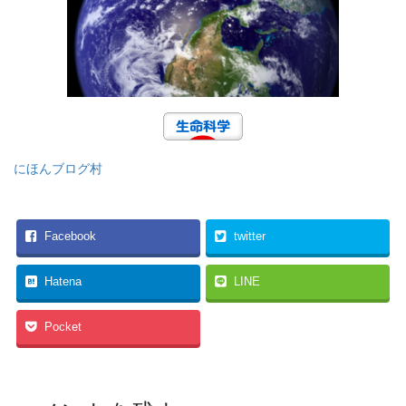
にほんブログ村
Facebook
twitter
Hatena
LINE
Pocket