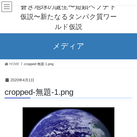
コ
ナ
蒼き地球の誕生〜短鎖ペプチド
ン
ビ
仮説〜新たなるタンパク質ワー
テ
ゲ
ン
ー
ルド仮説
ツ
シ
へ
ョ
ス
ン
メディア
キ
に
ッ
移
プ
動
HOME
cropped-無題-1.png
2020年4月1日
cropped-無題-1.png