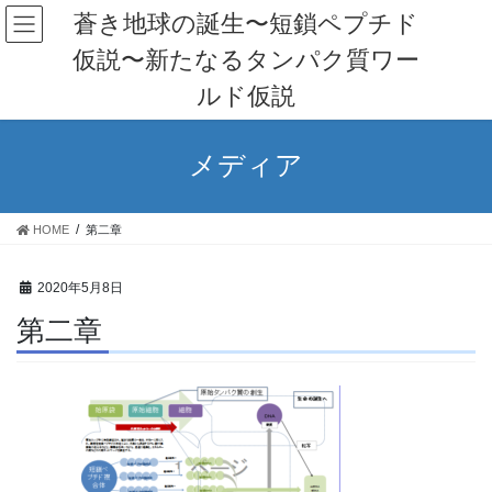
コ
ナ
蒼き地球の誕生〜短鎖ペプチド
ン
ビ
仮説〜新たなるタンパク質ワー
テ
ゲ
ン
ー
ルド仮説
ツ
シ
へ
ョ
ス
ン
メディア
キ
に
ッ
移
プ
動
HOME
第二章
2020年5月8日
第二章