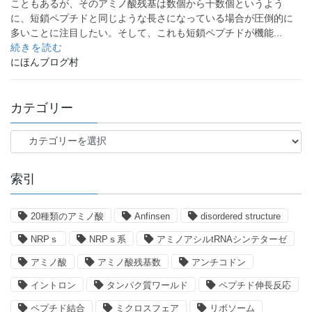
こともあるが、そのアミノ酸残基は数個から十数個というよう
に、短鎖ペプチドと同じような長さになっている場合が圧倒的に
多いことに注目したい。そして、これも短鎖ペプチドが機能...
続きを読む
にほんブログ村
カテゴリー
カ
テ
ゴ
索引
リ
ー
20種類のアミノ酸
Anfinsen
disordered structure
NRPｓ
NRPｓ系
アミノアシルtRNAシンテターゼ
アミノ酸
アミノ酸残基数
アンチコドン
イントロン
タンパク質ワールド
ペプチド伸長反応
ペプチド結合
ミクロスフェア
リボソーム