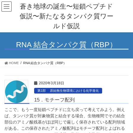
コ
ナ
蒼き地球の誕生〜短鎖ペプチド
ン
ビ
仮説〜新たなるタンパク質ワー
テ
ゲ
ン
ー
ルド仮説
ツ
シ
へ
ョ
ス
ン
RNA 結合タンパク質（RBP）
キ
に
ッ
移
プ
動
HOME
RNA 結合タンパク質（RBP）
2020年3月18日
第1部 原始無生物環境における化学進化
15．モチーフ配列
ここで、もう一度短鎖ペプチドに立ち戻って考えてみよう。例え
ば、タンパク質が対象物質と結合する場合、生物種間でその結合
部位のアミノ酸残基がほぼ同じで厳しく保存されている配列領域
がある。この保存されたアミノ酸配列はモチーフ配列とよばれる