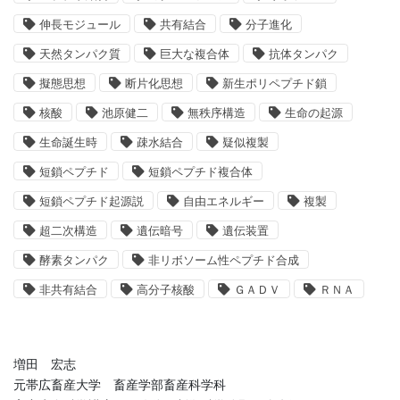
伸長モジュール
共有結合
分子進化
天然タンパク質
巨大な複合体
抗体タンパク
擬態思想
断片化思想
新生ポリペプチド鎖
核酸
池原健二
無秩序構造
生命の起源
生命誕生時
疎水結合
疑似複製
短鎖ペプチド
短鎖ペプチド複合体
短鎖ペプチド起源説
自由エネルギー
複製
超二次構造
遺伝暗号
遺伝装置
酵素タンパク
非リボソーム性ペプチド合成
非共有結合
高分子核酸
ＧＡＤＶ
ＲＮＡ
増田 宏志
元帯広畜産大学 畜産学部畜産科学科