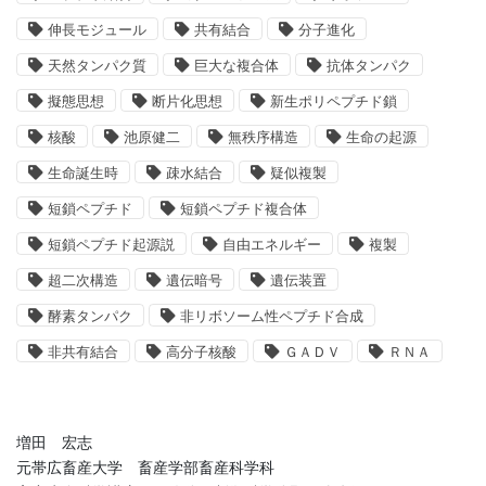
伸長モジュール
共有結合
分子進化
天然タンパク質
巨大な複合体
抗体タンパク
擬態思想
断片化思想
新生ポリペプチド鎖
核酸
池原健二
無秩序構造
生命の起源
生命誕生時
疎水結合
疑似複製
短鎖ペプチド
短鎖ペプチド複合体
短鎖ペプチド起源説
自由エネルギー
複製
超二次構造
遺伝暗号
遺伝装置
酵素タンパク
非リボソーム性ペプチド合成
非共有結合
高分子核酸
ＧＡＤＶ
ＲＮＡ
増田 宏志
元帯広畜産大学 畜産学部畜産科学科