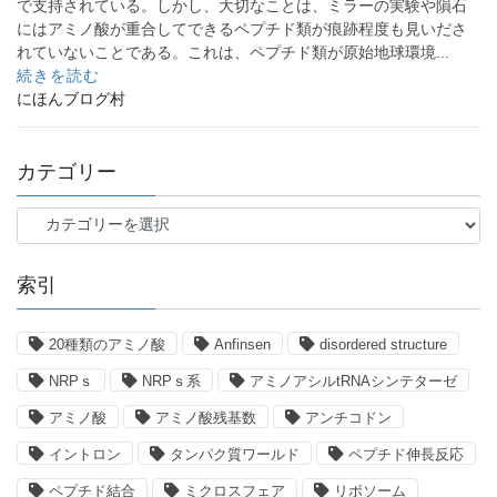
で支持されている。しかし、大切なことは、ミラーの実験や隕石
にはアミノ酸が重合してできるペプチド類が痕跡程度も見いださ
れていないことである。これは、ペプチド類が原始地球環境...
続きを読む
にほんブログ村
カテゴリー
カ
テ
ゴ
索引
リ
ー
20種類のアミノ酸
Anfinsen
disordered structure
NRPｓ
NRPｓ系
アミノアシルtRNAシンテターゼ
アミノ酸
アミノ酸残基数
アンチコドン
イントロン
タンパク質ワールド
ペプチド伸長反応
ペプチド結合
ミクロスフェア
リボソーム