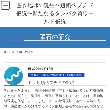
コ
ナ
蒼き地球の誕生〜短鎖ペプチド
ン
ビ
仮説〜新たなるタンパク質ワー
テ
ゲ
ン
ー
ルド仮説
ツ
シ
へ
ョ
ス
ン
隕石の研究
キ
に
ッ
移
プ
動
HOME
隕石の研究
2020年3月17日
第1部 原始無生物環境における化学進化
５．短鎖ペプチドの出現
先に述べたように、原始地球環境でアミノ酸類が多くの有機物質
とともに存在し、海洋中に豊富に蓄積されていたことは、原始地
球環境を仮想モデルにしたミラーの放電実験に基づく自然生成
や、惑星空間から飛来するアミノ酸類が存在する隕石の研究など