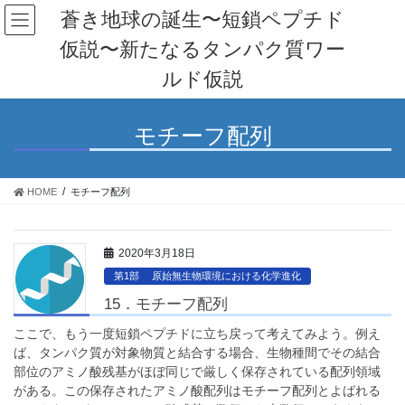
コ
ナ
蒼き地球の誕生〜短鎖ペプチド
ン
ビ
仮説〜新たなるタンパク質ワー
テ
ゲ
ン
ー
ルド仮説
ツ
シ
へ
ョ
ス
ン
モチーフ配列
キ
に
ッ
移
プ
動
HOME
モチーフ配列
2020年3月18日
第1部 原始無生物環境における化学進化
15．モチーフ配列
ここで、もう一度短鎖ペプチドに立ち戻って考えてみよう。例え
ば、タンパク質が対象物質と結合する場合、生物種間でその結合
部位のアミノ酸残基がほぼ同じで厳しく保存されている配列領域
がある。この保存されたアミノ酸配列はモチーフ配列とよばれる