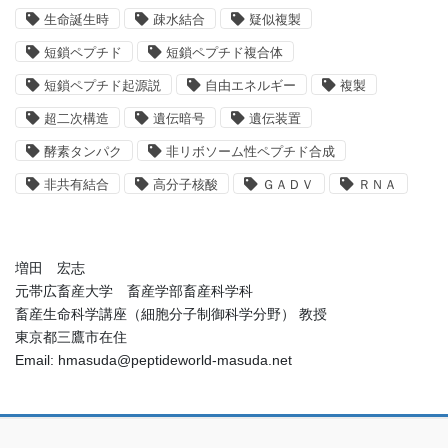
生命誕生時
疎水結合
疑似複製
短鎖ペプチド
短鎖ペプチド複合体
短鎖ペプチド起源説
自由エネルギー
複製
超二次構造
遺伝暗号
遺伝装置
酵素タンパク
非リボソーム性ペプチド合成
非共有結合
高分子核酸
ＧＡＤＶ
ＲＮＡ
増田 宏志
元帯広畜産大学 畜産学部畜産科学科
畜産生命科学講座（細胞分子制御科学分野） 教授
東京都三鷹市在住
Email: hmasuda@peptideworld-masuda.net