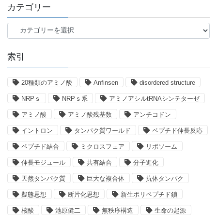
カテゴリー
カ
テ
ゴ
索引
リ
ー
20種類のアミノ酸
Anfinsen
disordered structure
NRPｓ
NRPｓ系
アミノアシルtRNAシンテターゼ
アミノ酸
アミノ酸残基数
アンチコドン
イントロン
タンパク質ワールド
ペプチド伸長反応
ペプチド結合
ミクロスフェア
リボソーム
伸長モジュール
共有結合
分子進化
天然タンパク質
巨大な複合体
抗体タンパク
擬態思想
断片化思想
新生ポリペプチド鎖
核酸
池原健二
無秩序構造
生命の起源