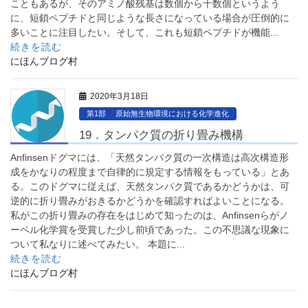
こともあるが、そのアミノ酸残基は数個から十数個というよう
に、短鎖ペプチドと同じような長さになっている場合が圧倒的に
多いことに注目したい。そして、これも短鎖ペプチドが機能...
続きを読む
にほんブログ村
2020年3月18日
第1部 原始無生物環境における化学進化
19．タンパク質の折り畳み機構
Anfinsenドグマには、「天然タンパク質の一次構造は高次構造形
成をかなりの程度まで自律的に規定する情報をもっている」とあ
る。このドグマに従えば、天然タンパク質であるかどうかは、可
逆的に折り畳みがおきるかどうかを確認すればよいことになる。
私がこの折り畳みの存在をはじめて知ったのは、Anfinsenらがノ
ーベル化学賞を受賞した少し前頃であった。この不思議な現象に
ついて私なりに述べてみたい。 本題に...
続きを読む
にほんブログ村