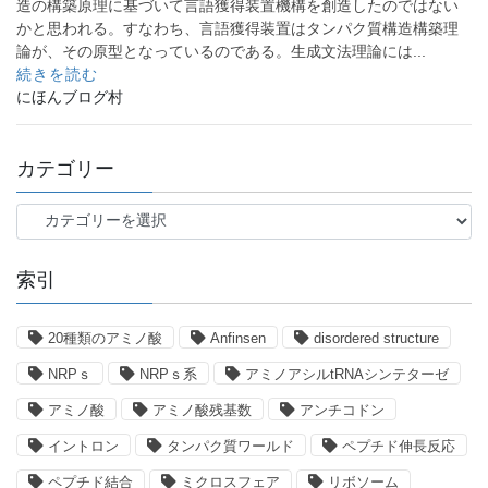
造の構築原理に基づいて言語獲得装置機構を創造したのではない
かと思われる。すなわち、言語獲得装置はタンパク質構造構築理
論が、その原型となっているのである。生成文法理論には...
続きを読む
にほんブログ村
カテゴリー
カ
テ
ゴ
索引
リ
ー
20種類のアミノ酸
Anfinsen
disordered structure
NRPｓ
NRPｓ系
アミノアシルtRNAシンテターゼ
アミノ酸
アミノ酸残基数
アンチコドン
イントロン
タンパク質ワールド
ペプチド伸長反応
ペプチド結合
ミクロスフェア
リボソーム