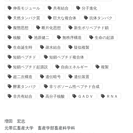
伸長モジュール
共有結合
分子進化
天然タンパク質
巨大な複合体
抗体タンパク
擬態思想
断片化思想
新生ポリペプチド鎖
核酸
池原健二
無秩序構造
生命の起源
生命誕生時
疎水結合
疑似複製
短鎖ペプチド
短鎖ペプチド複合体
短鎖ペプチド起源説
自由エネルギー
複製
超二次構造
遺伝暗号
遺伝装置
酵素タンパク
非リボソーム性ペプチド合成
非共有結合
高分子核酸
ＧＡＤＶ
ＲＮＡ
増田 宏志
元帯広畜産大学 畜産学部畜産科学科