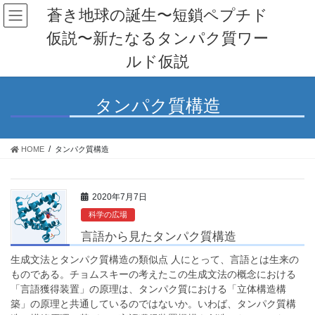
コ
ナ
蒼き地球の誕生〜短鎖ペプチド
ン
ビ
仮説〜新たなるタンパク質ワー
テ
ゲ
ン
ー
ルド仮説
ツ
シ
へ
ョ
ス
ン
タンパク質構造
キ
に
ッ
移
プ
動
HOME
タンパク質構造
2020年7月7日
科学の広場
言語から見たタンパク質構造
生成文法とタンパク質構造の類似点 人にとって、言語とは生来の
ものである。チョムスキーの考えたこの生成文法の概念における
「言語獲得装置」の原理は、タンパク質における「立体構造構
築」の原理と共通しているのではないか。いわば、タンパク質構