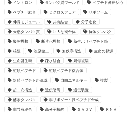
イントロン
タンパク質ワールド
ペプチド伸長反応
ペプチド結合
ミクロスフェア
リボソーム
伸長モジュール
共有結合
分子進化
天然タンパク質
巨大な複合体
抗体タンパク
擬態思想
断片化思想
新生ポリペプチド鎖
核酸
池原健二
無秩序構造
生命の起源
生命誕生時
疎水結合
疑似複製
短鎖ペプチド
短鎖ペプチド複合体
短鎖ペプチド起源説
自由エネルギー
複製
超二次構造
遺伝暗号
遺伝装置
酵素タンパク
非リボソーム性ペプチド合成
非共有結合
高分子核酸
ＧＡＤＶ
ＲＮＡ