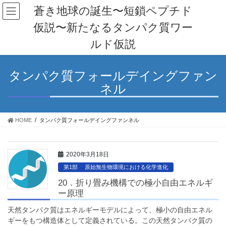
コ
ナ
蒼き地球の誕生〜短鎖ペプチド
ン
ビ
仮説〜新たなるタンパク質ワー
テ
ゲ
ン
ー
ルド仮説
ツ
シ
へ
ョ
ス
ン
タンパク質フォールデイングファン
キ
に
ネル
ッ
移
プ
動
HOME
タンパク質フォールデイングファンネル
2020年3月18日
第1部 原始無生物環境における化学進化
20．折り畳み機構での極小自由エネルギ
ー原理
天然タンパク質はエネルギーモデルによって、極小の自由エネル
ギーをもつ構造体として定義されている。この天然タンパク質の