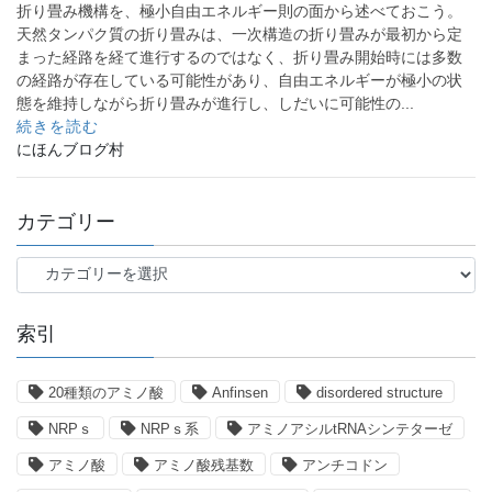
折り畳み機構を、極小自由エネルギー則の面から述べておこう。
天然タンパク質の折り畳みは、一次構造の折り畳みが最初から定
まった経路を経て進行するのではなく、折り畳み開始時には多数
の経路が存在している可能性があり、自由エネルギーが極小の状
態を維持しながら折り畳みが進行し、しだいに可能性の...
続きを読む
にほんブログ村
カテゴリー
カ
テ
ゴ
索引
リ
ー
20種類のアミノ酸
Anfinsen
disordered structure
NRPｓ
NRPｓ系
アミノアシルtRNAシンテターゼ
アミノ酸
アミノ酸残基数
アンチコドン