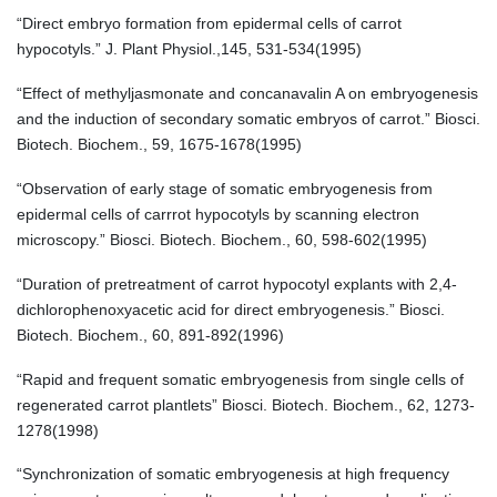
“Direct embryo formation from epidermal cells of carrot
hypocotyls.” J. Plant Physiol.,145, 531-534(1995)
“Effect of methyljasmonate and concanavalin A on embryogenesis
and the induction of secondary somatic embryos of carrot.” Biosci.
Biotech. Biochem., 59, 1675-1678(1995)
“Observation of early stage of somatic embryogenesis from
epidermal cells of carrrot hypocotyls by scanning electron
microscopy.” Biosci. Biotech. Biochem., 60, 598-602(1995)
“Duration of pretreatment of carrot hypocotyl explants with 2,4-
dichlorophenoxyacetic acid for direct embryogenesis.” Biosci.
Biotech. Biochem., 60, 891-892(1996)
“Rapid and frequent somatic embryogenesis from single cells of
regenerated carrot plantlets” Biosci. Biotech. Biochem., 62, 1273-
1278(1998)
“Synchronization of somatic embryogenesis at high frequency