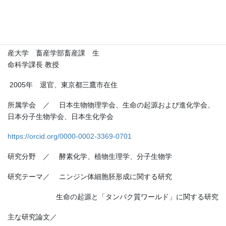
1989年
帯広畜産大学畜産学部 助教授
1996年 帯広畜
産大学 畜産学部畜産課 生
命科学課長 教授
2005年 退官、東京都三鷹市在住
所属学会 ／ 日本生物物理学会、生命の起源および進化学会、
日本分子生物学会、日本生化学会
https://orcid.org/0000-0002-3369-0701
研究分野 ／ 酵素化学、植物生理学、分子生物学
研究テーマ／ ニンジン体細胞胚形成に関する研究
生命の起源と「タンパク質ワールド」に関する研究
主な研究論文／